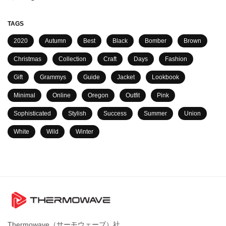
TAGS
2020
Autumn
Best
Black
Bomber
Brown
Christmas
Collection
Craft
Days
Fashion
Gift
Grammys
Guide
Jacket
Lookbook
Minimal
Online
Oregon
Outfit
Pink
Sophisticated
Stylish
Success
Summer
Union
White
Wild
Winter
Thermowave（サーモウェーブ）社