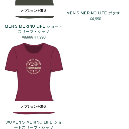
オプションを選択
MEN’S MERINO LIFE ボクサー
¥
4,990
MEN’S MERINO LIFE ショート
スリーブ・シャツ
元の価
現在の
¥
8,990
¥
7,990
格は
価格は
¥8,990
¥7,990
でし
です。
た。
オプションを選択
WOMEN’S MERINO LIFE ショ
ートスリーブ・シャツ