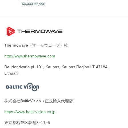
元の価
現在の
¥
8,990
¥
7,990
格は
価格は
¥8,990
¥7,990
でし
です。
た。
Thermowave（サーモウェーブ）社
http://www.thermowave.com
Raudondvario pl. 101, Kaunas, Kaunas Region LT 47184,
Lithuani
株式会社BalticVision（正規輸入代理店）
https://www.balticvision.co.jp
東京都杉並区荻窪3−11−5